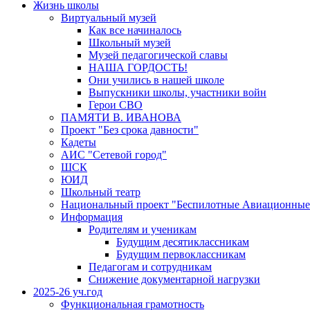
Жизнь школы
Виртуальный музей
Как все начиналось
Школьный музей
Музей педагогической славы
НАША ГОРДОСТЬ!
Они учились в нашей школе
Выпускники школы, участники войн
Герои СВО
ПАМЯТИ В. ИВАНОВА
Проект "Без срока давности"
Кадеты
АИС "Сетевой город"
ШСК
ЮИД
Школьный театр
Национальный проект "Беспилотные Авиационные
Информация
Родителям и ученикам
Будущим десятиклассникам
Будущим первоклассникам
Педагогам и сотрудникам
Снижение документарной нагрузки
2025-26 уч.год
Функциональная грамотность