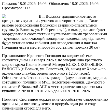
Создано: 18.01.2026, 16:06
|
Обновлено: 18.01.2026, 16:06
|
Просмотров: 113
В г. Волжске традиционное место
крещенских купаний - участок акватории залива р. Волга в
районе расположения Волжской аварийно-спасательной
группы (г. Волжск, ул. Набережная, 1), в выходные дни будет
оборудовано в соответствии с установленными требованиями
- купелью, исключающей попадание человека под лёд, также
будут установлены кабинки для переодевания и палатка
(толщина льда в месте проруби составляет порядка 30 см).
Празднование Крещения Господня на водном объекте
состоится днем 19 января 2026 г. по завершению крестного
хода от храма Иконы Божией Матери ВСЕХ СКОРБЯЩИХ
РАДОСТЬ (г. Волжск, ул. Советская, 38, выход от Храма – по
окончанию службы, ориентировочно в 12:00 часов).
Обеспечивать безопасность граждан будут спасатели, медики,
сотрудники полиции и МЧС, волонтеры-медики. Дежурство
спасателей Волжской АСГ в месте проведения крещенских
купаний: с 20:30 ч. 18.01.2026 до 07:00 ч. 20.01.2026.
Помните! Системное моржевание способствует оздоровлению
организма, а вот погружение в прорубь один раз в году –
сильнейший стресс для него.